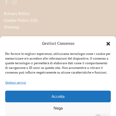
Privacy Policy
Cookie Policy (UE)
Sitemap
Iscriviti alla nostra newsletter!
Gestisci Consenso
Per fornire le migliori esperienze, utilizziamo tecnologie come i cookie per
memorizzare e/o accedere alle informazioni del dispositivo. Il consenso a
queste tecnologie ci permetterà di elaborare dati come il comportamento
Accetto la privacy
di navigazione o ID unici su questo sito. Non acconsentire o ritirare il
consenso può influire negativamente su alcune caratteristiche e funzioni.
Gestisci servizi
Accetta
®
Cartiamo.it
All Rights Reserved | EKART S.r.l. – Via
Renato Fucini 7 – 51010, Massa e Cozzile (PT) – Telefono
Nega
+39 0572 73463
|
info@cartiamo.it
| P.IVA 01950610475 –