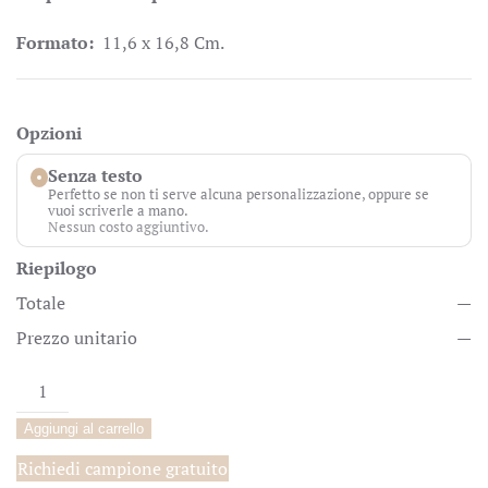
Formato:
11,6 x 16,8 Cm.
Opzioni
Senza testo
Perfetto se non ti serve alcuna personalizzazione, oppure se
vuoi scriverle a mano.
Nessun costo aggiuntivo.
Riepilogo
Totale
—
Prezzo unitario
—
Stelle
di
Aggiungi al carrello
Natale
quantità
Richiedi campione gratuito