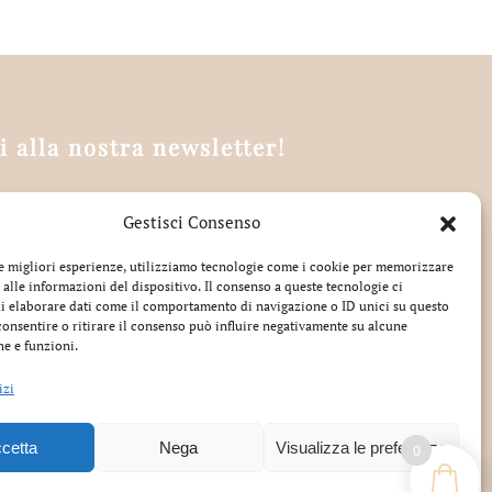
ti alla nostra newsletter!
Gestisci Consenso
tto la privacy
le migliori esperienze, utilizziamo tecnologie come i cookie per memorizzare
 alle informazioni del dispositivo. Il consenso a queste tecnologie ci
i elaborare dati come il comportamento di navigazione o ID unici su questo
consentire o ritirare il consenso può influire negativamente su alcune
he e funzioni.
izi
 0572 73463
|
info@cartiamo.it
| P.IVA 01950610475
00 i.v.
cetta
Nega
Visualizza le preferenze
0