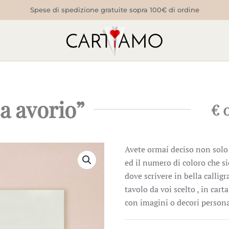
Spese di spedizione gratuite sopra 100€ di ordine
a avorio”
€
0
Avete ormai deciso non solo 
ed il numero di coloro che 
dove scrivere in bella calligr
tavolo da voi scelto , in car
con imagini o decori personal