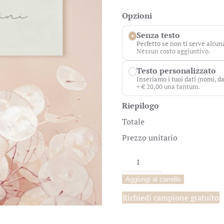
Opzioni
Senza testo
Perfetto se non ti serve alcun
Nessun costo aggiuntivo.
Testo personalizzato
Inseriamo i tuoi dati (nomi, da
+ € 20,00 una tantum.
Riepilogo
Totale
Prezzo unitario
Segnaposto
"Classica
Aggiungi al carrello
avorio"
quantità
Richiedi campione gratuito