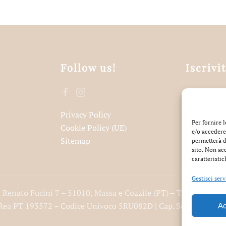
Follow us!
Iscrivi
Privacy Policy
Acce
Per fornire 
Cookie Policy (UE)
e/o accedere
Sitemap
permetterà d
sito. Non ac
caratteristic
Gestisci serv
ia Renato Fucini 7 – 51010, Massa e Cozzile (PT) – Telefono
+39
. Rea PT 193572 – Codice Univoco 5RU082D | Cap. Soc. € 100.000,
Ac