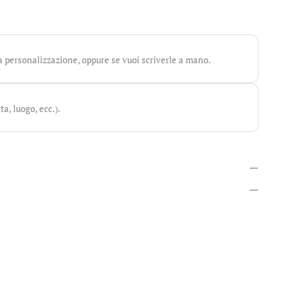
a personalizzazione, oppure se vuoi scriverle a mano.
ta, luogo, ecc.).
—
—