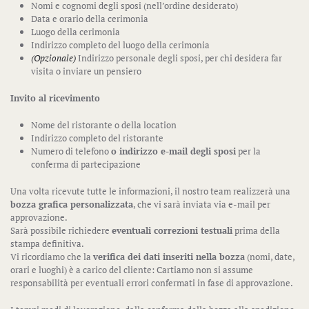
Nomi e cognomi degli sposi (nell’ordine desiderato)
Data e orario della cerimonia
Luogo della cerimonia
Indirizzo completo del luogo della cerimonia
(Opzionale)
Indirizzo personale degli sposi, per chi desidera far
visita o inviare un pensiero
Invito al ricevimento
Nome del ristorante o della location
Indirizzo completo del ristorante
Numero di telefono
o indirizzo e-mail degli sposi
per la
conferma di partecipazione
Una volta ricevute tutte le informazioni, il nostro team realizzerà una
bozza grafica personalizzata
, che vi sarà inviata via e-mail per
approvazione.
Sarà possibile richiedere
eventuali correzioni testuali
prima della
stampa definitiva.
Vi ricordiamo che la
verifica dei dati inseriti nella bozza
(nomi, date,
orari e luoghi) è a carico del cliente: Cartiamo non si assume
responsabilità per eventuali errori confermati in fase di approvazione.