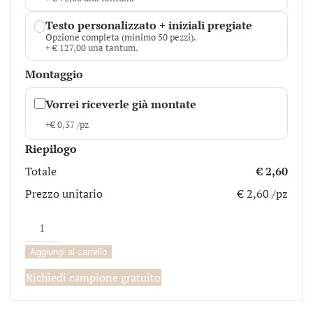
Testo personalizzato + iniziali pregiate
Opzione completa (minimo 50 pezzi).
+ € 127,00 una tantum.
Montaggio
Vorrei riceverle già montate
+
€
0,37
/pz
Riepilogo
Totale
€ 2,60
Prezzo unitario
€ 2,60 /pz
Frassino
quantità
Aggiungi al carrello
Richiedi campione gratuito