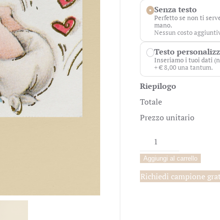
Senza testo
Perfetto se non ti serv
mano.
Nessun costo aggiunti
Testo personaliz
Inseriamo i tuoi dati (n
+ € 8,00 una tantum.
Riepilogo
Totale
Prezzo unitario
Biglietto
Bomboniera
Aggiungi al carrello
Maglina
Azzurra
Richiedi campione gra
quantità