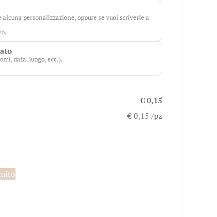
e alcuna personalizzazione, oppure se vuoi scriverle a
vo.
zato
omi, data, luogo, ecc.).
€ 0,15
€ 0,15 /pz
tuito