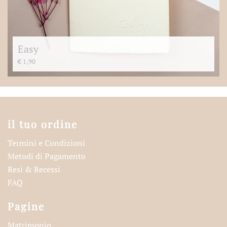
Easy
€
1,90
il tuo ordine
Termini e Condizioni
Metodi di Pagamento
Resi & Recessi
FAQ
Pagine
Matrimonio