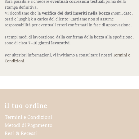
Sarà possibile richiedere
eventuali correzioni testuali
prima della
stampa definitiva.
Vi ricordiamo che la
verifica dei dati inseriti nella bozza
(nomi, date,
orari e luoghi) è a carico del cliente: Cartiamo non si assume
responsabilità per eventuali errori confermati in fase di approvazione.
I tempi medi di lavorazione, dalla conferma della bozza alla spedizione,
sono di circa
7–10 giorni lavorativi
.
Per ulteriori informazioni, vi invitiamo a consultare i nostri
Termini e
Condizioni
.
il tuo ordine
Termini e Condizioni
Metodi di Pagamento
Resi & Recessi