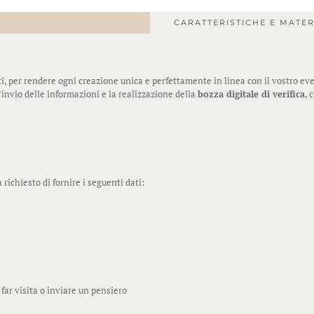
CARATTERISTICHE E MATER
i, per rendere ogni creazione unica e perfettamente in linea con il vostro ev
l’invio delle informazioni e la realizzazione della
bozza digitale di verifica
, 
rà richiesto di fornire i seguenti dati:
 far visita o inviare un pensiero