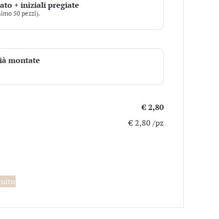
to + iniziali pregiate
imo 50 pezzi).
già montate
€ 2,80
€ 2,80 /pz
tuito