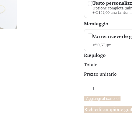
Testo personalizza
Opzione completa (min
+ € 127,00 una tantum.
Montaggio
Vorrei riceverle 
+
€
0,37
/pz
Riepilogo
Totale
Prezzo unitario
Clotilde
quantità
Aggiungi al carrello
Richiedi campione gra