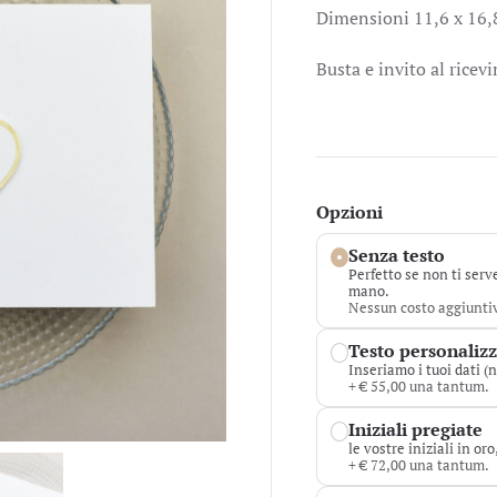
Dimensioni 11,6 x 16,
Busta e invito al rice
Opzioni
Senza testo
Perfetto se non ti serv
mano.
Nessun costo aggiunti
Testo personaliz
Inseriamo i tuoi dati (n
+ € 55,00 una tantum.
Iniziali pregiate
le vostre iniziali in or
+ € 72,00 una tantum.