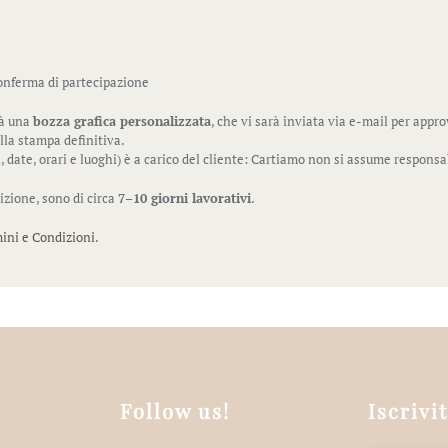
onferma di partecipazione
rà una
bozza grafica personalizzata
, che vi sarà inviata via e-mail per appr
la stampa definitiva.
 date, orari e luoghi) è a carico del cliente: Cartiamo non si assume responsa
izione, sono di circa
7–10 giorni lavorativi
.
ini e Condizioni
.
Follow us!
Iscrivi