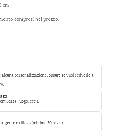
8 cm
vimento compresi nel prezzo.
e alcuna personalizzazione, oppure se vuoi scriverle a
vo.
zato
omi, data, luogo, ecc.).
o, argento o rilievo (minimo 50 pezzi).