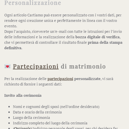
Personalizzazione
Ogni articolo Cartiamo può essere personalizzato con i vostri dati, per
rendere ogni creazione unica e perfettamente in linea con il vostro
evento.
Dopo l’acquisto, riceverete un’e-mail con tutte le istruzioni per l’invio
delle informazioni e la realizzazione della
bozza digitale di verifica
,
che vi permetterà di controllare il risultato finale
prima della stampa
definitiva
.
Partecipazioni
di matrimonio
Per la realizzazione delle
partecipazioni
personalizzate
, vi sarà
richiesto di fornire i seguenti dati:
Invito alla cerimonia
Nomi e cognomi degli sposi (nell’ordine desiderato)
Data e orario della cerimonia
Luogo della cerimonia
Indirizzo completo del luogo della cerimonia
(Opzionale)
Indirizzo personale degli sposi, per chi desidera far