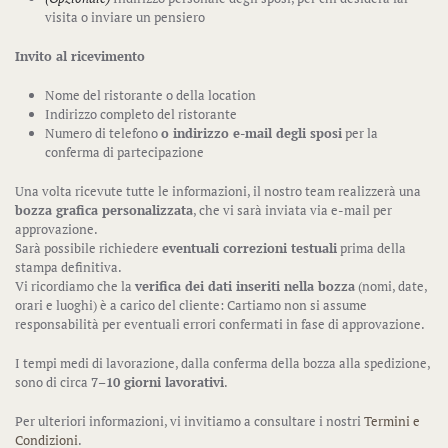
visita o inviare un pensiero
Invito al ricevimento
Nome del ristorante o della location
Indirizzo completo del ristorante
Numero di telefono
o indirizzo e-mail degli sposi
per la
conferma di partecipazione
Una volta ricevute tutte le informazioni, il nostro team realizzerà una
bozza grafica personalizzata
, che vi sarà inviata via e-mail per
approvazione.
Sarà possibile richiedere
eventuali correzioni testuali
prima della
stampa definitiva.
Vi ricordiamo che la
verifica dei dati inseriti nella bozza
(nomi, date,
orari e luoghi) è a carico del cliente: Cartiamo non si assume
responsabilità per eventuali errori confermati in fase di approvazione.
I tempi medi di lavorazione, dalla conferma della bozza alla spedizione,
sono di circa
7–10 giorni lavorativi
.
Per ulteriori informazioni, vi invitiamo a consultare i nostri
Termini e
Condizioni
.