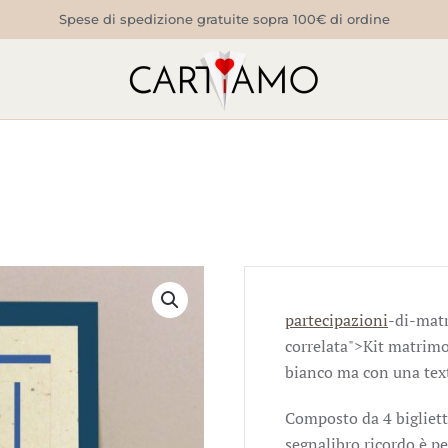
Spese di spedizione gratuite sopra 100€ di ordine
partecipazioni
-di-matr
correlata">Kit matrim
bianco ma con una text
Composto da 4 biglietti
segnalibro ricordo è pe