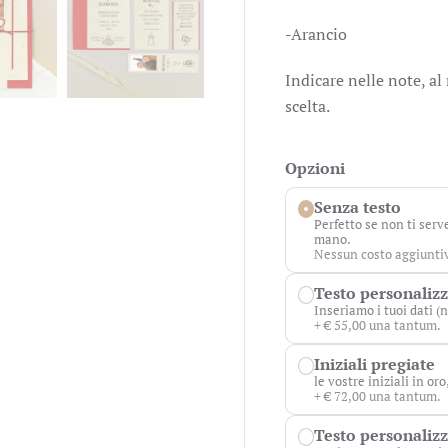
-Arancio
Indicare nelle note, al
scelta.
Opzioni
Senza testo
Perfetto se non ti serv
mano.
Nessun costo aggiunti
Testo personaliz
Inseriamo i tuoi dati (n
+ € 55,00 una tantum.
Iniziali pregiate
le vostre iniziali in or
+ € 72,00 una tantum.
Testo personalizza