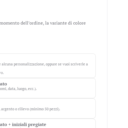
 momento dell’ordine, la variante di colore
e alcuna personalizzazione, oppure se vuoi scriverle a
vo.
zato
omi, data, luogo, ecc.).
o, argento o rilievo (minimo 50 pezzi).
to + iniziali pregiate