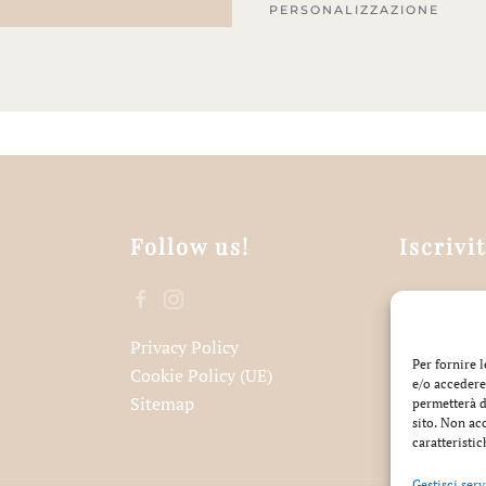
PERSONALIZZAZIONE
Follow us!
Iscrivi
Privacy Policy
Acce
Per fornire 
Cookie Policy (UE)
e/o accedere
Sitemap
permetterà d
sito. Non ac
caratteristic
Gestisci serv