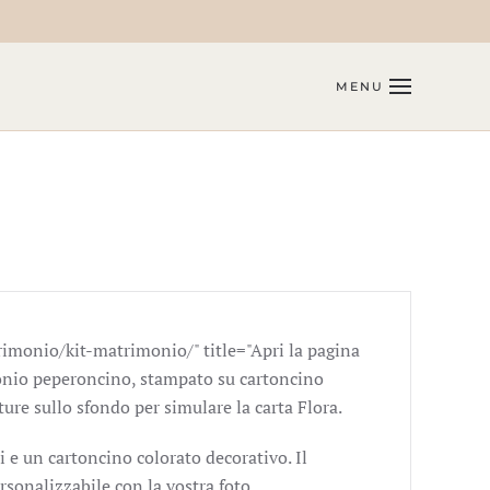
MENU
imonio/kit-matrimonio/" title="Apri la pagina
onio peperoncino, stampato su cartoncino
ure sullo sfondo per simulare la carta Flora.
 e un cartoncino colorato decorativo. Il
rsonalizzabile con la vostra foto.