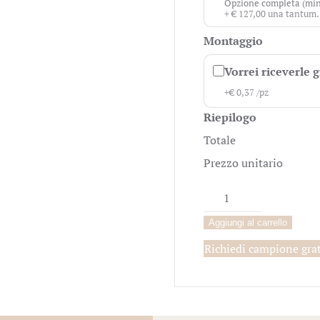
Opzione completa (min
+ € 127,00 una tantum.
Montaggio
Vorrei riceverle 
+
€
0,37
/pz
Riepilogo
Totale
Prezzo unitario
Kit
Peperoncino
Aggiungi al carrello
quantità
Richiedi campione gra