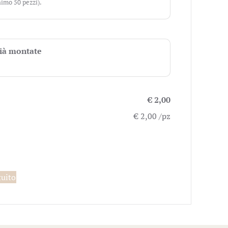
imo 50 pezzi).
già montate
€ 2,00
€ 2,00 /pz
tuito