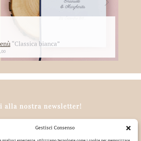
enù
“Classica bianca”
,00
ti alla nostra newsletter!
Gestisci Consenso
tto la privacy
le migliori esperienze, utilizziamo tecnologie come i cookie per memorizzare