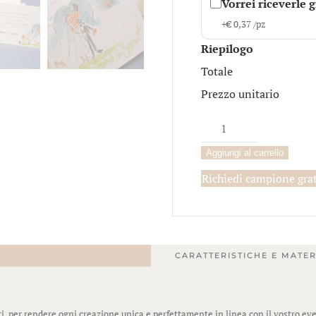
Vorrei riceverle 
+
€
0,37
/pz
Riepilogo
Totale
Prezzo unitario
Cerbiatto
quantità
Aggiungi al carrello
Richiedi campione gra
CARATTERISTICHE E MATER
i, per rendere ogni creazione unica e perfettamente in linea con il vostro ev