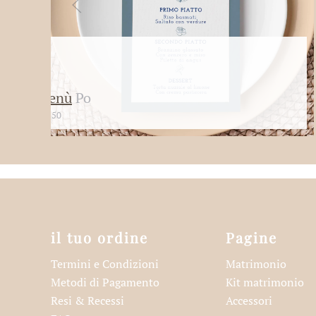
Menù
Po
€
1,50
il tuo ordine
Pagine
Termini e Condizioni
Matrimonio
Metodi di Pagamento
Kit matrimonio
Resi & Recessi
Accessori