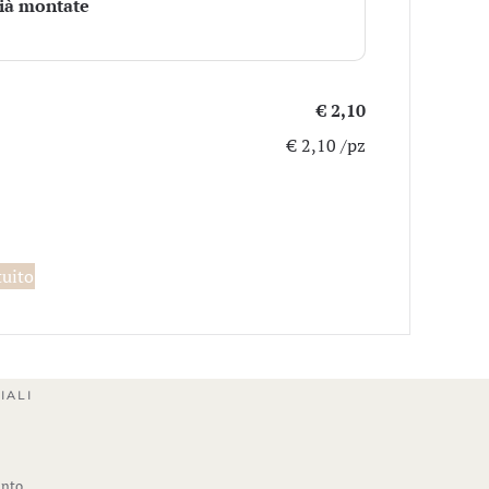
già montate
€ 2,10
€ 2,10 /pz
tuito
IALI
ento.