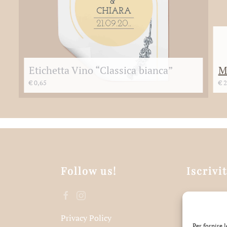
Etichetta Vino “Classica bianca”
M
€
0,65
€
2
Follow us!
Iscrivi
Privacy Policy
Acce
Per fornire 