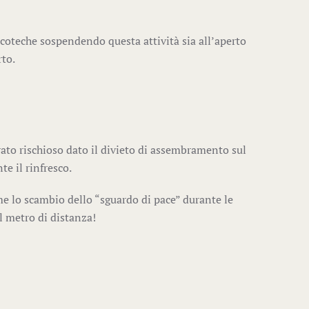
iscoteche sospendendo questa attività sia all’aperto
rto.
rato rischioso dato il divieto di assembramento sul
te il rinfresco.
e lo scambio dello “sguardo di pace” durante le
l metro di distanza!