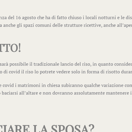
nza del 16 agosto che ha di fatto chiuso i locali notturni e le d
a anche gli spazi comuni delle strutture ricettive, anche all’ape
TTO!
rà possibile il tradizionale lancio del riso, in quanto conside
di covid il riso lo potrete vedere solo in forma di risotto duran
e covid i matrimoni in chiesa subiranno qualche variazione com
o baciarsi all’altare e non dovranno assolutamente mantenere i
IARE LA SPOSA?