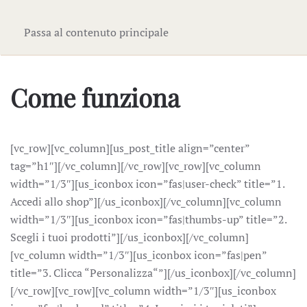
Passa al contenuto principale
Come funziona
[vc_row][vc_column][us_post_title align=”center”
tag=”h1″][/vc_column][/vc_row][vc_row][vc_column
width=”1/3″][us_iconbox icon=”fas|user-check” title=”1.
Accedi allo shop”][/us_iconbox][/vc_column][vc_column
width=”1/3″][us_iconbox icon=”fas|thumbs-up” title=”2.
Scegli i tuoi prodotti”][/us_iconbox][/vc_column]
[vc_column width=”1/3″][us_iconbox icon=”fas|pen”
title=”3. Clicca “Personalizza“”][/us_iconbox][/vc_column]
[/vc_row][vc_row][vc_column width=”1/3″][us_iconbox