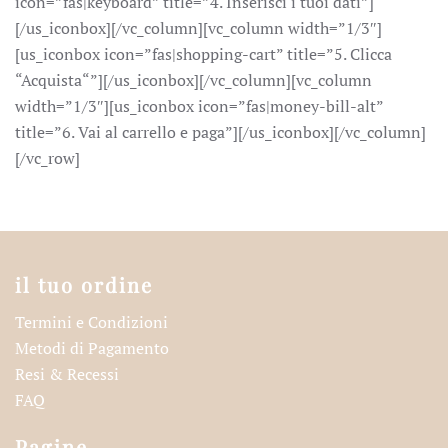
icon=”fas|keyboard” title=”4. Inserisci i tuoi dati”]
[/us_iconbox][/vc_column][vc_column width=”1/3″]
[us_iconbox icon=”fas|shopping-cart” title=”5. Clicca
“Acquista“”][/us_iconbox][/vc_column][vc_column
width=”1/3″][us_iconbox icon=”fas|money-bill-alt”
title=”6. Vai al carrello e paga”][/us_iconbox][/vc_column]
[/vc_row]
il tuo ordine
Termini e Condizioni
Metodi di Pagamento
Resi & Recessi
FAQ
Pagine