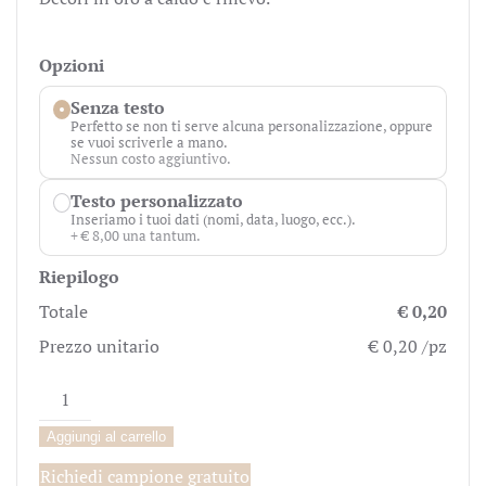
Opzioni
Senza testo
Perfetto se non ti serve alcuna personalizzazione, oppure
se vuoi scriverle a mano.
Nessun costo aggiuntivo.
Testo personalizzato
Inseriamo i tuoi dati (nomi, data, luogo, ecc.).
+ € 8,00 una tantum.
Riepilogo
Totale
€ 0,20
Prezzo unitario
€ 0,20 /pz
Biglietto
Bomboniera
Aggiungi al carrello
Comunione
Bambina
Richiedi campione gratuito