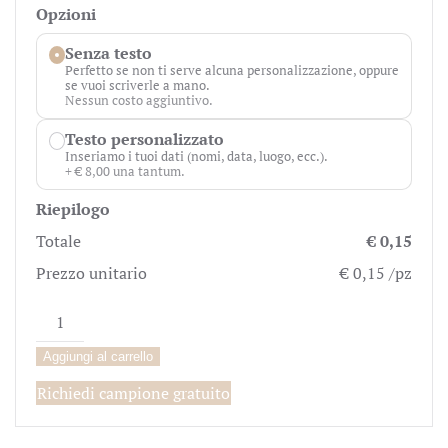
Opzioni
Senza testo
Perfetto se non ti serve alcuna personalizzazione, oppure
se vuoi scriverle a mano.
Nessun costo aggiuntivo.
Testo personalizzato
Inseriamo i tuoi dati (nomi, data, luogo, ecc.).
+ € 8,00 una tantum.
Riepilogo
Totale
€ 0,15
Prezzo unitario
€ 0,15 /pz
Biglietto
Bomboniera
Aggiungi al carrello
Cuori
Rosa
Richiedi campione gratuito
quantità