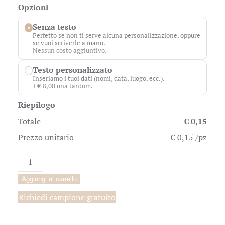
Opzioni
Senza testo
Perfetto se non ti serve alcuna personalizzazione, oppure
se vuoi scriverle a mano.
Nessun costo aggiuntivo.
Testo personalizzato
Inseriamo i tuoi dati (nomi, data, luogo, ecc.).
+ € 8,00 una tantum.
Riepilogo
Totale
€ 0,15
Prezzo unitario
€ 0,15 /pz
Biglietto
Bomboniera
Aggiungi al carrello
Cuore
con
Richiedi campione gratuito
Fiori
quantità