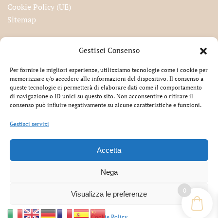
Cookie Policy (UE)
Sitemap
Iscriviti alla nostra newsletter!
Gestisci Consenso
Per fornire le migliori esperienze, utilizziamo tecnologie come i cookie per
memorizzare e/o accedere alle informazioni del dispositivo. Il consenso a
queste tecnologie ci permetterà di elaborare dati come il comportamento
Accetto la privacy
di navigazione o ID unici su questo sito. Non acconsentire o ritirare il
consenso può influire negativamente su alcune caratteristiche e funzioni.
Gestisci servizi
Accetta
®
Cartiamo.it
All Rights Reserved | EKART S.r.l. – Via
Renato Fucini 7 – 51010, Massa e Cozzile (PT) – Telefono
Nega
+39 0572 73463
|
info@cartiamo.it
| P.IVA 01950610475 –
Iscr. Rea PT 193572 – Codice Univoco 5RU082D | Cap. Soc.
0
Visualizza le preferenze
€ 100.000,00 i.v.
Cookie Policy