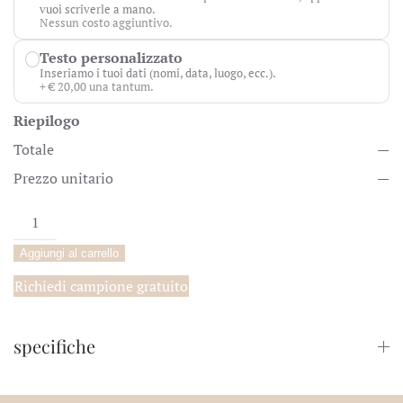
vuoi scriverle a mano.
Nessun costo aggiuntivo.
Testo personalizzato
Inseriamo i tuoi dati (nomi, data, luogo, ecc.).
+ € 20,00 una tantum.
Riepilogo
Totale
—
Prezzo unitario
—
Cartoncino
accessori
/segnatavolo/"
Aggiungi al carrello
title="Apri
la
Richiedi campione gratuito
pagina
correlata">Segnatavolo
specifiche
Orione
quantità