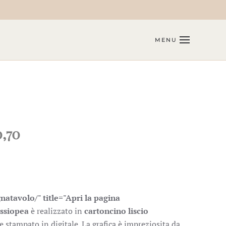
MENU
,70
natavolo/" title="Apri la pagina
ssiopea
è realizzato in
cartoncino liscio
e stampato in digitale. La grafica è impreziosita da