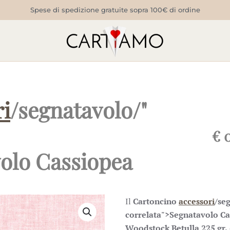
Spese di spedizione gratuite sopra 100€ di ordine
ri
/segnatavolo/"
€
0
volo Cassiopea
Il
Cartoncino
accessori
/seg
correlata">Segnatavolo Ca
Woodstock Betulla 225 gr.