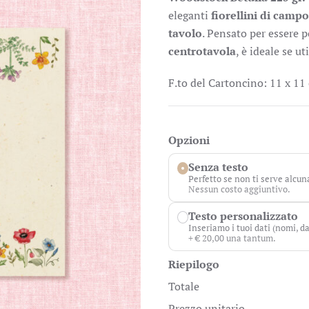
eleganti
fiorellini di campo
tavolo
. Pensato per essere 
centrotavola
, è ideale se u
F.to del Cartoncino: 11 x 11
Opzioni
Senza testo
Perfetto se non ti serve alcun
Nessun costo aggiuntivo.
Testo personalizzato
Inseriamo i tuoi dati (nomi, da
+ € 20,00 una tantum.
Riepilogo
Totale
Prezzo unitario