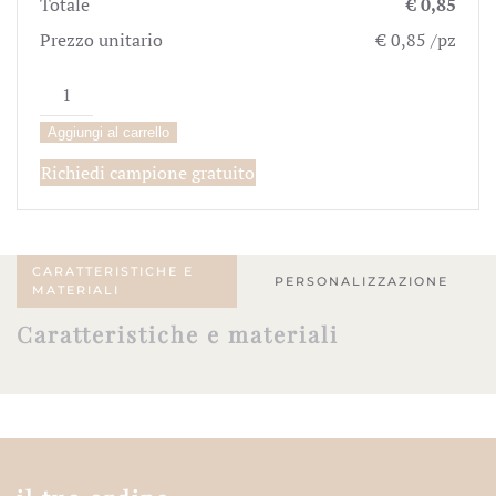
Totale
€ 0,85
Prezzo unitario
€ 0,85 /pz
Scatolina
"Classica
Aggiungi al carrello
bianca"
quantità
Richiedi campione gratuito
CARATTERISTICHE E
PERSONALIZZAZIONE
MATERIALI
Caratteristiche e materiali