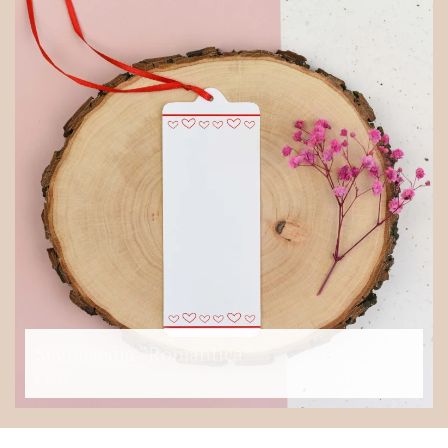
Segnasedia “Romantica”
€
0,45