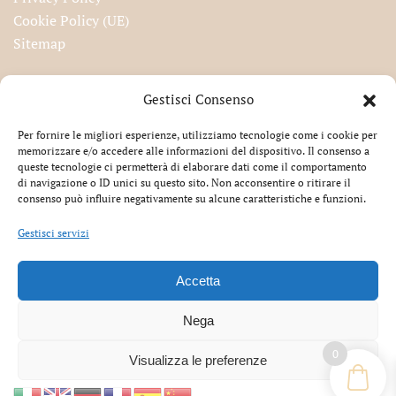
Cookie Policy (UE)
Sitemap
Iscriviti alla nostra newsletter!
Gestisci Consenso
Per fornire le migliori esperienze, utilizziamo tecnologie come i cookie per
memorizzare e/o accedere alle informazioni del dispositivo. Il consenso a
queste tecnologie ci permetterà di elaborare dati come il comportamento
Accetto la privacy
di navigazione o ID unici su questo sito. Non acconsentire o ritirare il
consenso può influire negativamente su alcune caratteristiche e funzioni.
Gestisci servizi
Accetta
®
Cartiamo.it
All Rights Reserved | EKART S.r.l. – Via
Renato Fucini 7 – 51010, Massa e Cozzile (PT) – Telefono
Nega
+39 0572 73463
|
info@cartiamo.it
| P.IVA 01950610475 –
Iscr. Rea PT 193572 – Codice Univoco 5RU082D | Cap. Soc.
0
Visualizza le preferenze
€ 100.000,00 i.v.