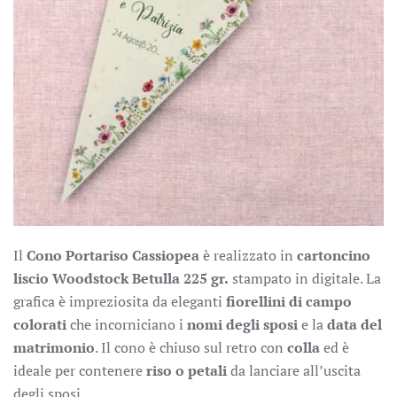
Il
Cono Portariso Cassiopea
è realizzato in
cartoncino
liscio Woodstock Betulla 225 gr.
stampato in digitale. La
grafica è impreziosita da eleganti
fiorellini di campo
colorati
che incorniciano i
nomi degli sposi
e la
data del
matrimonio
. Il cono è chiuso sul retro con
colla
ed è
ideale per contenere
riso o petali
da lanciare all’uscita
degli sposi.