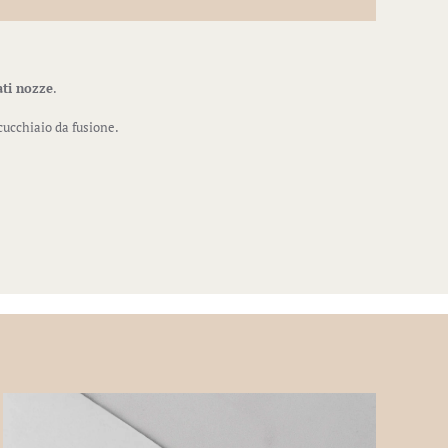
ati nozze
.
cucchiaio da fusione.