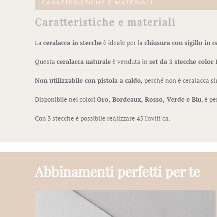
CARATTERISTICHE E MATERIALI
Caratteristiche e materiali
La
ceralacca in stecche
è ideale per la
chiusura con sigillo in c
Questa
ceralacca naturale
è venduta in
set da 3 stecche color
Non utilizzabile con pistola a caldo
,
perché non è ceralacca si
Disponibile nei colori
Oro, Bordeaux, Rosso, Verde e Blu
, è p
Con 3 stecche è possibile realizzare 45 Inviti ca.
Abbinamenti perfetti per te