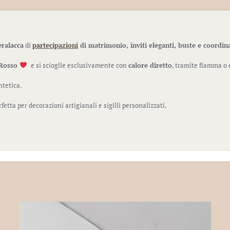
eralacca
di
partecipazioni
di matrimonio, inviti eleganti, buste e coordin
 Rosso
e si scioglie esclusivamente con
calore diretto
, tramite fiamma o 
ntetica.
erfetta per decorazioni artigianali e sigilli personalizzati.