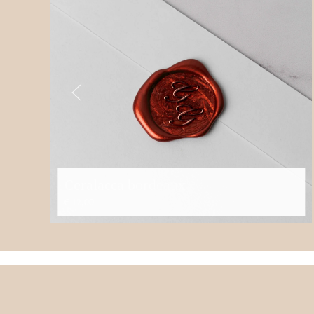
Ceralacca bordeaux
€
12,00