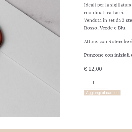
Ideali per la sigillatur
coordinati cartacei.
Venduta in set da
3 st
Rosso, Verde e Blu
.
Att.ne: con
3 stecche è
Punzone con iniziali 
€
12,00
Ceralacca
rosso
Aggiungi al carrello
quantità