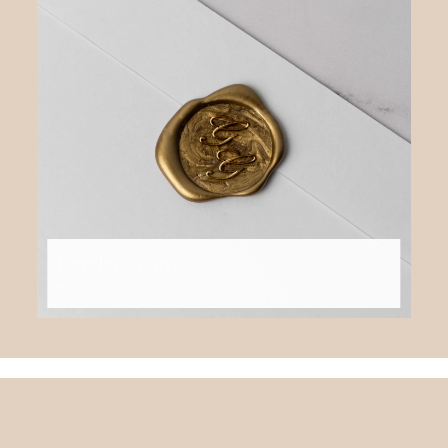
Ceralacca oro
€
12,00